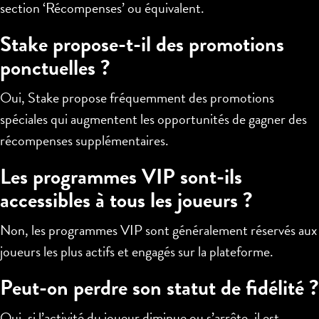
section ‘Récompenses’ ou équivalent.
Stake propose-t-il des promotions
ponctuelles ?
Oui, Stake propose fréquemment des promotions
spéciales qui augmentent les opportunités de gagner des
récompenses supplémentaires.
Les programmes VIP sont-ils
accessibles à tous les joueurs ?
Non, les programmes VIP sont généralement réservés aux
joueurs les plus actifs et engagés sur la plateforme.
Peut-on perdre son statut de fidélité ?
Oui, si l’activité du joueur diminue ou s’arrête, il est