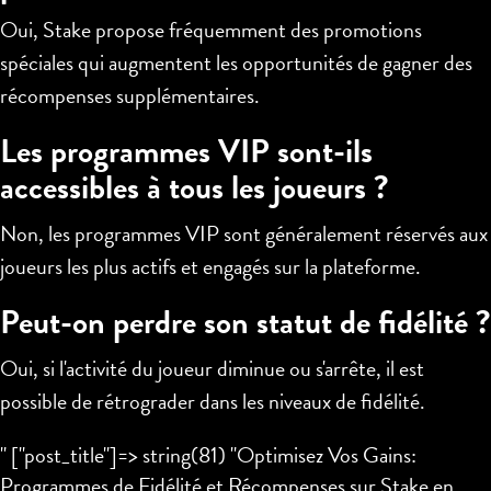
Oui, Stake propose fréquemment des promotions
spéciales qui augmentent les opportunités de gagner des
récompenses supplémentaires.
Les programmes VIP sont-ils
accessibles à tous les joueurs ?
Non, les programmes VIP sont généralement réservés aux
joueurs les plus actifs et engagés sur la plateforme.
Peut-on perdre son statut de fidélité ?
Oui, si l'activité du joueur diminue ou s'arrête, il est
possible de rétrograder dans les niveaux de fidélité.
" ["post_title"]=> string(81) "Optimisez Vos Gains:
Programmes de Fidélité et Récompenses sur Stake en