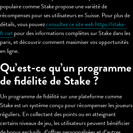
populaire comme Stake propose une variété de
récompenses pour ses utilisateurs en Suisse. Pour plus de
détails, vous pouvez
consultez ce site web https://stake-
fr.net
pour des informations complètes sur Stake dans les
paris, et découvrir comment maximiser vos opportunités
en ligne.
Qu’est-ce qu’un programme
de fidélité de Stake ?
Un programme de fidélité sur une plateforme comme
Stake est un système conçu pour récompenser les joueurs
réguliers. En collectant des points ou en atteignant
certains niveaux de jeu, les utilisateurs peuvent bénéficier
de bonus exclusifs, d’offres personnalisées et d’autres