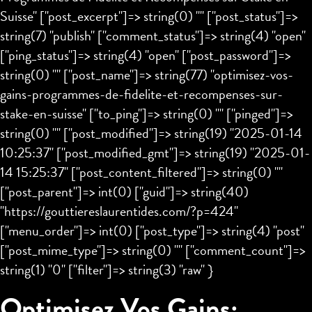
Suisse" ["post_excerpt"]=> string(0) "" ["post_status"]=>
string(7) "publish" ["comment_status"]=> string(4) "open"
["ping_status"]=> string(4) "open" ["post_password"]=>
string(0) "" ["post_name"]=> string(77) "optimisez-vos-
gains-programmes-de-fidelite-et-recompenses-sur-
stake-en-suisse" ["to_ping"]=> string(0) "" ["pinged"]=>
string(0) "" ["post_modified"]=> string(19) "2025-01-14
10:25:37" ["post_modified_gmt"]=> string(19) "2025-01-
14 15:25:37" ["post_content_filtered"]=> string(0) ""
["post_parent"]=> int(0) ["guid"]=> string(40)
"https://gouttiereslaurentides.com/?p=424"
["menu_order"]=> int(0) ["post_type"]=> string(4) "post"
["post_mime_type"]=> string(0) "" ["comment_count"]=>
string(1) "0" ["filter"]=> string(3) "raw" }
Optimisez Vos Gains: