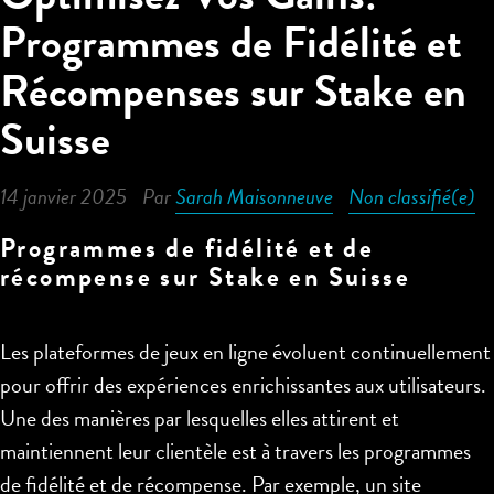
Programmes de Fidélité et
Récompenses sur Stake en
Suisse
14 janvier 2025
Par
Sarah Maisonneuve
Non classifié(e)
Programmes de fidélité et de
récompense sur Stake en Suisse
Les plateformes de jeux en ligne évoluent continuellement
pour offrir des expériences enrichissantes aux utilisateurs.
Une des manières par lesquelles elles attirent et
maintiennent leur clientèle est à travers les programmes
de fidélité et de récompense. Par exemple, un site