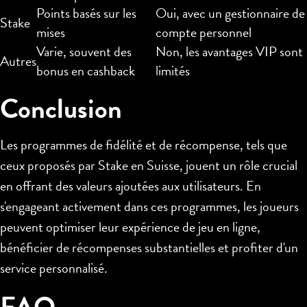
Points basés sur les
Oui, avec un gestionnaire de
Stake
mises
compte personnel
Varie, souvent des
Non, les avantages VIP sont
Autres
bonus en cashback
limités
Conclusion
Les programmes de fidélité et de récompense, tels que
ceux proposés par Stake en Suisse, jouent un rôle crucial
en offrant des valeurs ajoutées aux utilisateurs. En
s'engageant activement dans ces programmes, les joueurs
peuvent optimiser leur expérience de jeu en ligne,
bénéficier de récompenses substantielles et profiter d'un
service personnalisé.
FAQ