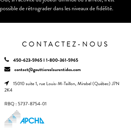
possible de rétrograder dans les niveaux de fidélité.
CONTACTEZ-NOUS
450-623-5965 I 1-800-361-5965
contact@gouttiereslaurentides.com
15010 suite 1, rue Louis-M-Taillon, Mirabel (Québec) J7N
2K4
RBQ : 5737-8754-01