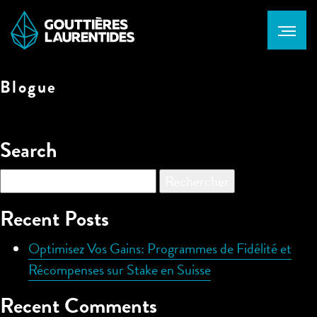
Blogue
Search
Rechercher :
Recent Posts
Optimisez Vos Gains: Programmes de Fidélité et
Récompenses sur Stake en Suisse
Recent Comments