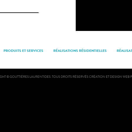
PRODUITS ET SERVICES
RÉALISATIONS RÉSIDENTIELLES
RÉALISA
GHT © GOUTTIÈRES LAURENTIDES. TOUS DROITS RÉSERVÉS
CRÉATION ET DESIGN WEB 